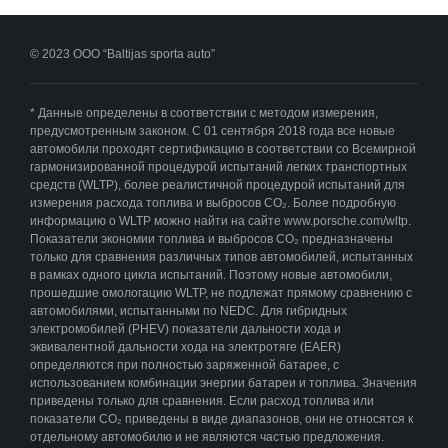
© 2023 ООО “Baltijas sporta auto”
* Данные определены в соответствии с методом измерения,
предусмотренным законом. С 01 сентября 2018 года все новые
автомобили проходят сертификацию в соответствии со Всемирной
гармонизированной процедурой испытаний легких транспортных
средств (WLTP), более реалистичной процедурой испытаний для
измерения расхода топлива и выбросов CO₂. Более подробную
информацию о WLTP можно найти на сайте www.porsche.com/wltp.
Показатели экономии топлива и выбросов CO₂ предназначены
только для сравнения различных типов автомобилей, испытанных
в рамках одного цикла испытаний. Поэтому новые автомобили,
прошедшие омологацию WLTP, не подлежат прямому сравнению с
автомобилями, испытанными по NEDC. Для гибридных
электромобилей (PHEV) показатели дальности хода и
эквивалентной дальности хода на электротяге (EAER)
определяются при полностью заряженной батарее, с
использованием комбинации энергии батареи и топлива. Значения
приведены только для сравнения. Если расход топлива или
показатели CO₂ приведены в виде диапазонов, они не относятся к
отдельному автомобилю и не являются частью предложения.