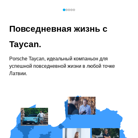
при
биз
и о
наз
кар
Повседневная жизнь с
она
Taycan.
Porsche Taycan, идеальный компаньон для
успешной повседневной жизни в любой точке
Латвии.