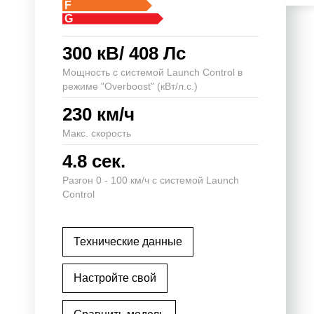
F
G
300 кВ/ 408 Лс
Мощность с системой Launch Control в
режиме "Overboost" (кВт/л.с.)
230 км/ч
Макс. скорость
4.8 сек.
Разгон 0 - 100 км/ч с системой Launch
Control
Технические данные
Настройте свой