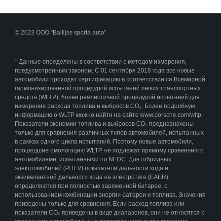
© 2023 ООО “Baltijas sporta auto”
* Данные определены в соответствии с методом измерения,
предусмотренным законом. С 01 сентября 2018 года все новые
автомобили проходят сертификацию в соответствии со Всемирной
гармонизированной процедурой испытаний легких транспортных
средств (WLTP), более реалистичной процедурой испытаний для
измерения расхода топлива и выбросов CO₂. Более подробную
информацию о WLTP можно найти на сайте www.porsche.com/wltp.
Показатели экономии топлива и выбросов CO₂ предназначены
только для сравнения различных типов автомобилей, испытанных
в рамках одного цикла испытаний. Поэтому новые автомобили,
прошедшие омологацию WLTP, не подлежат прямому сравнению с
автомобилями, испытанными по NEDC. Для гибридных
электромобилей (PHEV) показатели дальности хода и
эквивалентной дальности хода на электротяге (EAER)
определяются при полностью заряженной батарее, с
использованием комбинации энергии батареи и топлива. Значения
приведены только для сравнения. Если расход топлива или
показатели CO₂ приведены в виде диапазонов, они не относятся к