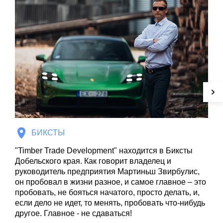
БИКСТЫ
Нат
"Timber Trade Development" находится в Биксты
кот
Добельского края. Как говорит владелец и
воп
руководитель предприятия Мартиньш Звирбулис,
сво
он пробовал в жизни разное, и самое главное – это
инд
пробовать, не бояться начатого, просто делать, и,
Нат
если дело не идет, то менять, пробовать что-нибудь
каж
другое. Главное - не сдаваться!
здо