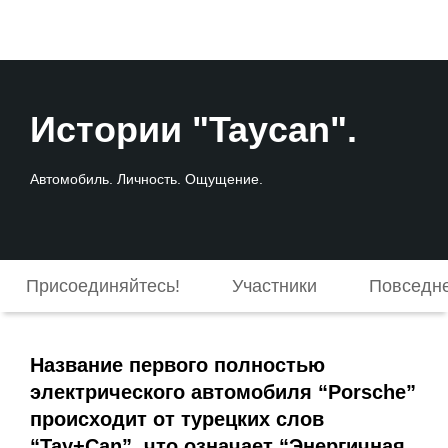
Истории "Taycan".
Автомобиль. Личность. Ощущение.
Присоединяйтесь!
Участники
Повседне
Название первого полностью
электрического автомобиля “Porsche”
происходит от турецких слов
“Tay+Can”, что означает “Энергичная