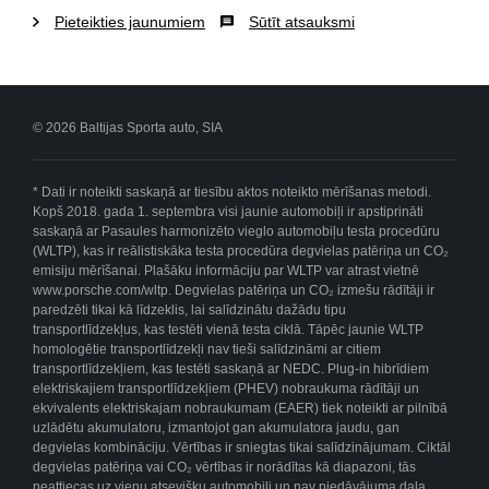
Pieteikties jaunumiem
Sūtīt atsauksmi
© 2026 Baltijas Sporta auto, SIA
* Dati ir noteikti saskaņā ar tiesību aktos noteikto mērīšanas metodi.
Kopš 2018. gada 1. septembra visi jaunie automobiļi ir apstiprināti
saskaņā ar Pasaules harmonizēto vieglo automobiļu testa procedūru
(WLTP), kas ir reālistiskāka testa procedūra degvielas patēriņa un CO₂
emisiju mērīšanai. Plašāku informāciju par WLTP var atrast vietnē
www.porsche.com/wltp. Degvielas patēriņa un CO₂ izmešu rādītāji ir
paredzēti tikai kā līdzeklis, lai salīdzinātu dažādu tipu
transportlīdzekļus, kas testēti vienā testa ciklā. Tāpēc jaunie WLTP
homologētie transportlīdzekļi nav tieši salīdzināmi ar citiem
transportlīdzekļiem, kas testēti saskaņā ar NEDC. Plug-in hibrīdiem
elektriskajiem transportlīdzekļiem (PHEV) nobraukuma rādītāji un
ekvivalents elektriskajam nobraukumam (EAER) tiek noteikti ar pilnībā
uzlādētu akumulatoru, izmantojot gan akumulatora jaudu, gan
degvielas kombināciju. Vērtības ir sniegtas tikai salīdzinājumam. Ciktāl
degvielas patēriņa vai CO₂ vērtības ir norādītas kā diapazoni, tās
neattiecas uz vienu atsevišķu automobili un nav piedāvājuma daļa.