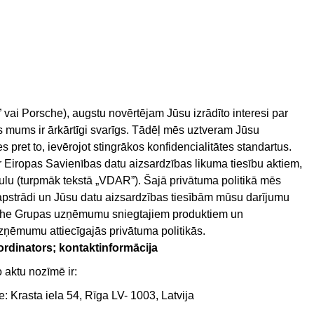
 vai Porsche), augstu novērtējam Jūsu izrādīto interesi par
s ir ārkārtīgi svarīgs. Tādēļ mēs uztveram Jūsu
 pret to, ievērojot stingrākos konfidencialitātes standartus.
 ar Eiropas Savienības datu aizsardzības likuma tiesību aktiem,
ulu (turpmāk tekstā „VDAR”). Šajā privātuma politikā mēs
trādi un Jūsu datu aizsardzības tiesībām mūsu darījumu
orsche Grupas uzņēmumu sniegtajiem produktiem un
ēmumu attiecīgajās privātuma politikās.
ordinators; kontaktinformācija
aktu nozīmē ir:
 Krasta iela 54, Rīga LV- 1003, Latvija