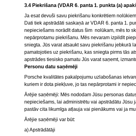
3.4 Piekrišana (VDAR 6. panta 1. punkta (a) apak
Ja esat devuši savu piekrišanu konkrētiem nolūkiem, š
Dati tiek apstrādāti saskaņā ar VDAR 6. panta 1. 
nepieciešams norādīt datus šim nolūkam, mēs to ska
nepārprotamu piekrišanu. Mēs nevaram izpildīt piepra
sniegta. Jūs varat atsaukt savu piekrišanu jebkurā l
pamatojoties uz piekrišanu, kas sniegta pirms tās ats
apstrādes tiesisko pamatu Jūs varat saņemt, izmantojo
Personu datu saņēmēji
Porsche kvalitātes pakalpojumu uzlabošanas ietva
kuriem ir dota piekļuve, jo tas nepārprotami ir nepie
Ārējie saņēmēji: Mēs nododam Jūsu personas datus
nepieciešams, lai administrētu vai apstrādātu Jūsu ja
pastāv cita likumīga atļauja vai pienākums vai ja mums
Ārējie saņēmēji var būt:
a) Apstrādātāji