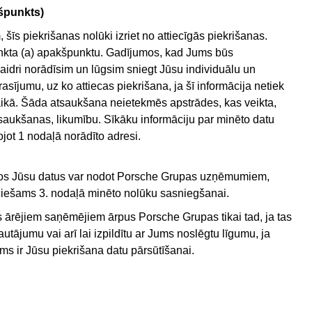
špunkts)
īs piekrišanas nolūki izriet no attiecīgās piekrišanas.
punkta (a) apakšpunktu. Gadījumos, kad Jums būs
idri norādīsim un lūgsim sniegt Jūsu individuālu un
sījumu, uz ko attiecas piekrišana, ja šī informācija netiek
aikā. Šāda atsaukšana neietekmēs apstrādes, kas veikta,
aukšanas, likumību. Sīkāku informāciju par minēto datu
t 1 nodaļā norādīto adresi.
ros Jūsu datus var nodot Porsche Grupas uzņēmumiem,
ciešams 3. nodaļā minēto nolūku sasniegšanai.
 ārējiem saņēmējiem ārpus Porsche Grupas tikai tad, ja tas
utājumu vai arī lai izpildītu ar Jums noslēgtu līgumu, ja
 ir Jūsu piekrišana datu pārsūtīšanai.