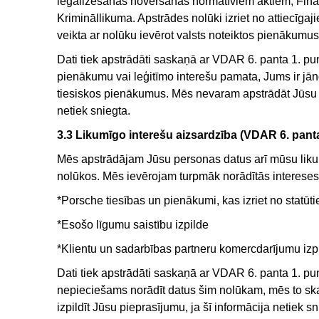
legalizēšanas novēršanas normatīviem aktiem, Fina
Krimināllikuma. Apstrādes nolūki izriet no attiecīg
veikta ar nolūku ievērot valsts noteiktos pienākumus
Dati tiek apstrādāti saskaņā ar VDAR 6. panta 1. pu
pienākumu vai leģitīmo interešu pamata, Jums ir jāno
tiesiskos pienākumus. Mēs nevaram apstrādāt Jūsu ja
netiek sniegta.
3.3 Likumīgo interešu aizsardzība (VDAR 6. pant
Mēs apstrādājam Jūsu personas datus arī mūsu likum
nolūkos. Mēs ievērojam turpmāk norādītās intereses, 
*Porsche tiesības un pienākumi, kas izriet no statū
*Esošo līgumu saistību izpilde
*Klientu un sadarbības partneru komercdarījumu izpi
Dati tiek apstrādāti saskaņā ar VDAR 6. panta 1. p
nepieciešams norādīt datus šim nolūkam, mēs to ska
izpildīt Jūsu pieprasījumu, ja šī informācija netiek s