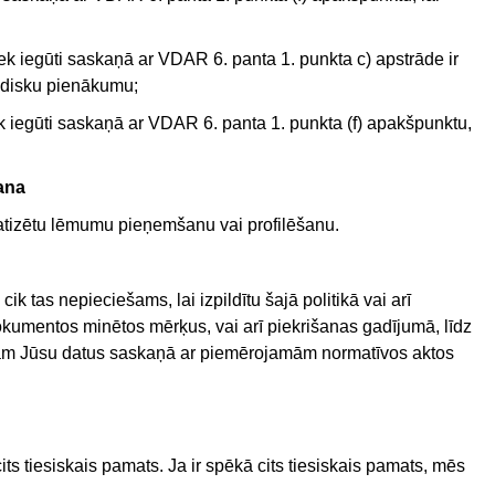
iek iegūti saskaņā ar VDAR 6. panta 1. punkta c) apstrāde ir
uridisku pienākumu;
ek iegūti saskaņā ar VDAR 6. panta 1. punkta (f) apakšpunktu,
̌ana
izētu lēmumu pieņemšanu vai profilēšanu.
k tas nepieciešams, lai izpildītu šajā politikā vai arī
mentos minētos mērķus, vai arī piekrišanas gadījumā, līdz
jam Jūsu datus saskaņā ar piemērojamām normatīvos aktos
its tiesiskais pamats. Ja ir spēkā cits tiesiskais pamats, mēs