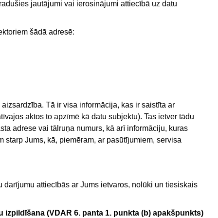
adušies jautājumi vai ierosinājumi attiecībā uz datu
ktoriem šādā adresē:
zsardzība. Tā ir visa informācija, kas ir saistīta ar
īvajos aktos to apzīmē kā datu subjektu). Tas ietver tādu
ta adrese vai tālruņa numurs, kā arī informāciju, kuras
ām starp Jums, kā, piemēram, ar pasūtījumiem, servisa
darījumu attiecībās ar Jums ietvaros, nolūki un tiesiskais
u izpildīšana (VDAR 6. panta 1. punkta (b) apakšpunkts)