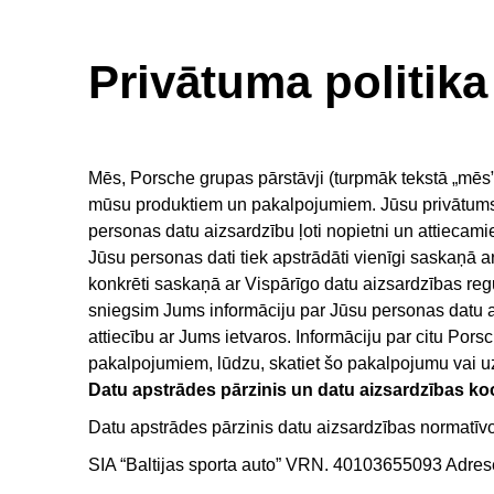
Privātuma politika
Mēs, Porsche grupas pārstāvji (turpmāk tekstā „mēs”
mūsu produktiem un pakalpojumiem. Jūsu privātums mum
personas datu aizsardzību ļoti nopietni un attiecamies
Jūsu personas dati tiek apstrādāti vienīgi saskaņā
konkrēti saskaņā ar Vispārīgo datu aizsardzības reg
sniegsim Jums informāciju par Jūsu personas datu aps
attiecību ar Jums ietvaros. Informāciju par citu P
pakalpojumiem, lūdzu, skatiet šo pakalpojumu vai uzņ
Datu apstrādes pārzinis un datu aizsardzības ko
Datu apstrādes pārzinis datu aizsardzības normatīvo 
SIA “Baltijas sporta auto” VRN. 40103655093 Adrese: