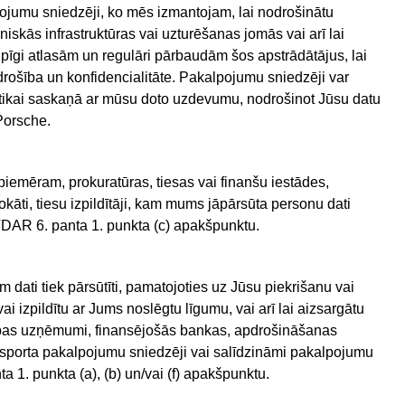
jumu sniedzēji, ko mēs izmantojam, lai nodrošinātu
̄s infrastruktūras vai uzturēšanas jomās vai arī lai
pīgi atlasām un regulāri pārbaudām šos apstrādātājus, lai
drošība un konfidencialitāte. Pakalpojumu sniedzēji var
 tikai saskaņā ar mūsu doto uzdevumu, nodrošinot Jūsu datu
̄ Porsche.
̄, piemēram, prokuratūras, tiesas vai finanšu iestādes,
vokāti, tiesu izpildītāji, kam mums jāpārsūta personu dati
 ar VDAR 6. panta 1. punkta (c) apakšpunktu.
 dati tiek pārsūtīti, pamatojoties uz Jūsu piekrišanu vai
ai izpildītu ar Jums noslēgtu līgumu, vai arī lai aizsargātu
bas uzņēmumi, finansējošās bankas, apdrošināšanas
transporta pakalpojumu sniedzēji vai salīdzināmi pakalpojumu
nta 1. punkta (a), (b) un/vai (f) apakšpunktu.