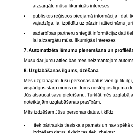
aizsargātu mūsu likumīgās intereses
publiskos reģistros pieejamā informācija ; dati t
vajadzīga, lai izpildītu uz pārzini attiecināmu j
sadarbības partneru sniegtā informācija; dati ti
lai aizsargātu mūsu likumīgās intereses
7. Automatizēta lēmumu pieņemšana un profilēs
Mūsu darījumu attiecībās mēs neizmantojam automat
8. Uzglabāšanas ilgums, dzēšana
Mēs uzglabājam Jūsu personas datus vienīgi tik ilgi, ci
vispārīgos starp mums un Jums noslēgtos līguma doku
Jūs atsaucat savu piekrišanu. Turklāt mēs uzglabā
noteiktajām uzglabāšanas prasībām.
Mēs izdzēšam Jūsu personas datus, tiklīdz
tiek pārtraukts tiesiskais pamats un nav spēkā c
izdzēšam datus, tiklīdz tas tiek izbeigts;