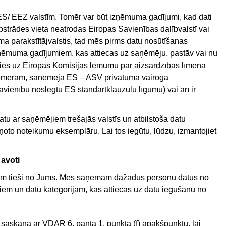
/ EEZ valstīm. Tomēr var būt izņēmuma gadījumi, kad dati
u apstrādes vieta neatrodas Eiropas Savienības dalībvalstī vai
ma parakstītājvalstis, tad mēs pirms datu nosūtīšanas
ņēmuma gadījumiem, kas attiecas uz saņēmēju, pastāv vai nu
oties uz Eiropas Komisijas lēmumu par aizsardzības līmeņa
piemēram, saņēmēja ES – ASV privātuma vairoga
 Savienību noslēgtu ES standartklauzulu līgumu) vai arī ir
u ar saņēmējiem trešajās valstīs un atbilstoša datu
ņoto noteikumu eksemplāru. Lai tos iegūtu, lūdzu, izmantojiet
 avoti
am tieši no Jums. Mēs saņemam dažādus personu datus no
otiem un datu kategorijām, kas attiecas uz datu iegūšanu no
ūti saskaņā ar VDAR 6. panta 1. punkta (f) apakšpunktu, lai