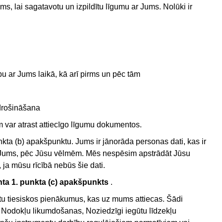
ms, lai sagatavotu un izpildītu līgumu ar Jums. Nolūki ir
 ar Jums laikā, kā arī pirms un pēc tām
ošināšana
em var atrast attiecīgo līgumu dokumentos.
nkta (b) apakšpunktu. Jums ir jānorāda personas dati, kas ir
ums, pēc Jūsu vēlmēm. Mēs nespēsim apstrādāt Jūsu
ja mūsu rīcībā nebūs šie dati.
nta 1. punkta (c) apakšpunkts
.
dītu tiesiskos pienākumus, kas uz mums attiecas. Šādi
Nodokļu likumdošanas, Noziedzīgi iegūtu līdzekļu