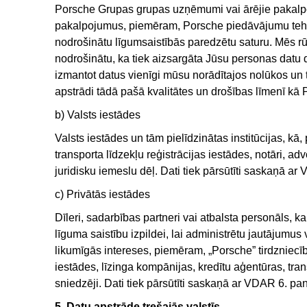
Porsche Grupas grupas uzņēmumi vai ārējie pakalpo
pakalpojumus, piemēram, Porsche piedāvājumu tehniska
nodrošinātu līgumsaistībās paredzētu saturu. Mēs rū
nodrošinātu, ka tiek aizsargāta Jūsu personas datu 
izmantot datus vienīgi mūsu norādītajos nolūkos un
apstrādi tādā pašā kvalitātes un drošības līmenī ka
b) Valsts iestādes
Valsts iestādes un tām pielīdzinātas institūcijas, ka
transporta līdzekļu reģistrācijas iestādes, notāri, ad
juridisku iemeslu dēļ. Dati tiek pārsūtīti saskaņā
c) Privātās iestādes
Dīleri, sadarbības partneri vai atbalsta personāls, kam
līguma saistību izpildei, lai administrētu jautājumus v
likumīgās intereses, piemēram, „Porsche” tirdzniecī
iestādes, līzinga kompānijas, kredītu aģentūras, 
sniedzēji. Dati tiek pārsūtīti saskaņā ar VDAR 6. pa
5. Datu apstrāde trešajās valstīs