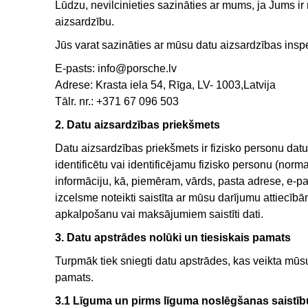
Lūdzu, nevilcinieties sazināties ar mums, ja Jums ir r
aizsardzību.
Jūs varat sazināties ar mūsu datu aizsardzības inspe
E-pasts: info@porsche.lv
Adrese: Krasta iela 54, Rīga, LV- 1003,Latvija
Tālr. nr.: +371 67 096 503
2. Datu aizsardzības priekšmets
Datu aizsardzības priekšmets ir fizisko personu datu ai
identificētu vai identificējamu fizisko personu (normat
informāciju, kā, piemēram, vārds, pasta adrese, e-pas
izcelsme noteikti saistīta ar mūsu darījumu attiecīb
apkalpošanu vai maksājumiem saistīti dati.
3. Datu apstrādes nolūki un tiesiskais pamats
Turpmāk tiek sniegti datu apstrādes, kas veikta mūsu 
pamats.
3.1 Līguma un pirms līguma noslēgšanas saistīb