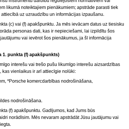
nšu instrumentu darbību regulējošiem normatīviem vai
ajiem likumā noteiktajiem pienākumiem; apstrāde parasti tiek
 attiecībā uz uzraudzību un informācijas izpaušanu.
nkta (c) vai (f) apakšpunktu. Ja mēs ievācam datus uz tiesisku
rāda personas dati, kas ir nepieciešami, lai izpildītu šos
utājumu vai ievērot šos pienākumus, ja šī informācija
a 1. punkta (f) apakšpunkts)
īgo interešu vai trešo pušu likumīgo interešu aizsardzības
kas vienlaikus ir arī attiecīgie nolūki:
tiem, *Porsche komercdarbības nodrošināšana,
ldes nodrošināšana.
unkta (f) apakšpunktu. Gadījumos, kad Jums būs
idri norādīsim. Mēs nevaram apstrādāt Jūsu jautājumu vai
niegta.