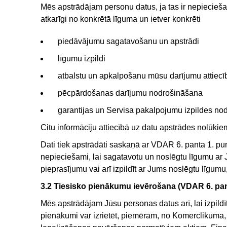
Mēs apstrādājam personu datus, ja tas ir nepiecieša
atkarīgi no konkrētā līguma un ietver konkrēti
piedāvājumu sagatavošanu un apstrādi
līgumu izpildi
atbalstu un apkalpošanu mūsu darījumu attiecību
pēcpārdošanas darījumu nodrošināšana
garantijas un Servisa pakalpojumu izpildes nodr
Citu informāciju attiecībā uz datu apstrādes nolūki
Dati tiek apstrādāti saskaņā ar VDAR 6. panta 1. pu
nepieciešami, lai sagatavotu un noslēgtu līgumu ar J
pieprasījumu vai arī izpildīt ar Jums noslēgtu līgumu, 
3.2 Tiesisko pienākumu ievērošana (VDAR 6. pa
Mēs apstrādājam Jūsu personas datus arī, lai izpil
pienākumi var izrietēt, piemēram, no Komerclikuma, 