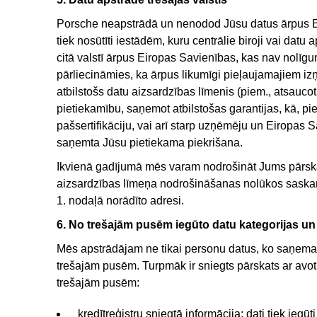
Porsche neapstrādā un nenodod Jūsu datus ārpus ES
tiek nosūtīti iestādēm, kuru centrālie biroji vai dat
citā valstī ārpus Eiropas Savienības, kas nav nolīgu
pārliecināmies, ka ārpus likumīgi pieļaujamajiem iz
atbilstošs datu aizsardzības līmenis (piem., atsauc
pietiekamību, saņemot atbilstošas garantijas, kā, 
pašsertifikāciju, vai arī starp uzņēmēju un Eiropas
saņemta Jūsu pietiekama piekrišana.
Ikvienā gadījumā mēs varam nodrošināt Jums pārskat
aizsardzības līmeņa nodrošināšanas nolūkos saska
1. nodaļā norādīto adresi.
6. No trešajām pusēm iegūto datu kategorijas un
Mēs apstrādājam ne tikai personu datus, ko saņem
trešajām pusēm. Turpmāk ir sniegts pārskats ar av
trešajām pusēm:
kredītreģistru sniegtā informācija; dati tiek ieg