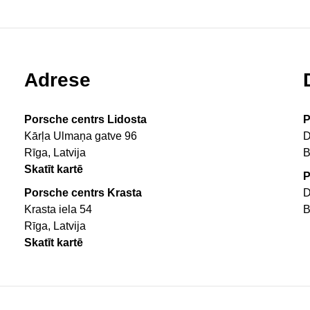
Adrese
Porsche centrs Lidosta
P
Kārļa Ulmaņa gatve 96
D
Rīga, Latvija
B
Skatīt kartē
P
Porsche centrs Krasta
D
Krasta iela 54
B
Rīga, Latvija
Skatīt kartē