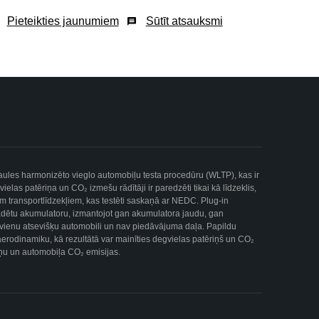
Pieteikties jaunumiem
Sūtīt atsauksmi
asaules harmonizēto vieglo automobiļu testa procedūru (WLTP), kas ir
as patēriņa un CO₂ izmešu rādītāji ir paredzēti tikai kā līdzeklis,
iem transportlīdzekļiem, kas testēti saskaņā ar NEDC. Plug-in
lādētu akumulatoru, izmantojot gan akumulatora jaudu, gan
uz vienu atsevišķu automobili un nav piedāvājuma daļa. Papildu
 aerodinamiku, kā rezultātā var mainīties degvielas patēriņš un CO₂
ēriņu un automobiļa CO₂ emisijas.