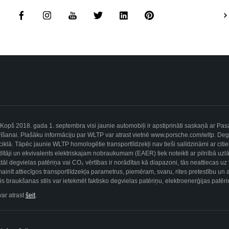
i. Kopš 2018. gada 1. septembra visi jaunie automobiļi ir apstiprināti saskaņā ar P
šanai. Plašāku informāciju par WLTP var atrast vietnē www.porsche.com/wltp. Degviel
ta ciklā. Tāpēc jaunie WLTP homologētie transportlīdzekļi nav tieši salīdzināmi ar cit
ītāji un ekvivalents elektriskajam nobraukumam (EAER) tiek noteikti ar pilnībā uz
ktāl degvielas patēriņa vai CO₂ vērtības ir norādītas kā diapazoni, tās neattiecas 
mainīt attiecīgos transportlīdzekļa parametrus, piemēram, svaru, rites pretestību un
ālais braukšanas stils var ietekmēt faktisko degvielas patēriņu, elektroenerģijas pat
var atrast
šeit
.