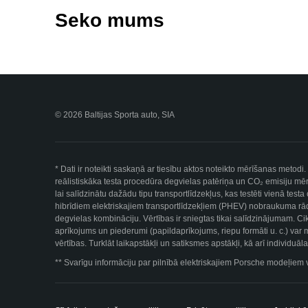
Seko mums
© 2026 Baltijas Sporta auto, SIA
* Dati ir noteikti saskaņā ar tiesību aktos noteikto mērīšanas metod
reālistiskāka testa procedūra degvielas patēriņa un CO₂ emisiju mērī
lai salīdzinātu dažādu tipu transportlīdzekļus, kas testēti vienā tes
hibrīdiem elektriskajiem transportlīdzekļiem (PHEV) nobraukuma rād
degvielas kombināciju. Vērtības ir sniegtas tikai salīdzinājumam. Ci
aprīkojums un piederumi (papildaprīkojums, riepu formāti u. c.) var 
vērtības. Turklāt laikapstākļi un satiksmes apstākļi, kā arī individu
** Svarīgu informāciju par pilnībā elektriskajiem Porsche modeļiem 