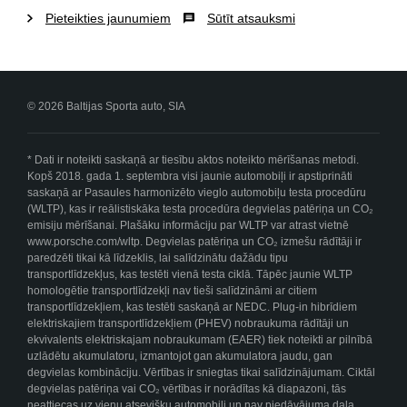
Pieteikties jaunumiem
Sūtīt atsauksmi
© 2026 Baltijas Sporta auto, SIA
* Dati ir noteikti saskaņā ar tiesību aktos noteikto mērīšanas metodi.
Kopš 2018. gada 1. septembra visi jaunie automobiļi ir apstiprināti
saskaņā ar Pasaules harmonizēto vieglo automobiļu testa procedūru
(WLTP), kas ir reālistiskāka testa procedūra degvielas patēriņa un CO₂
emisiju mērīšanai. Plašāku informāciju par WLTP var atrast vietnē
www.porsche.com/wltp. Degvielas patēriņa un CO₂ izmešu rādītāji ir
paredzēti tikai kā līdzeklis, lai salīdzinātu dažādu tipu
transportlīdzekļus, kas testēti vienā testa ciklā. Tāpēc jaunie WLTP
homologētie transportlīdzekļi nav tieši salīdzināmi ar citiem
transportlīdzekļiem, kas testēti saskaņā ar NEDC. Plug-in hibrīdiem
elektriskajiem transportlīdzekļiem (PHEV) nobraukuma rādītāji un
ekvivalents elektriskajam nobraukumam (EAER) tiek noteikti ar pilnībā
uzlādētu akumulatoru, izmantojot gan akumulatora jaudu, gan
degvielas kombināciju. Vērtības ir sniegtas tikai salīdzinājumam. Ciktāl
degvielas patēriņa vai CO₂ vērtības ir norādītas kā diapazoni, tās
neattiecas uz vienu atsevišķu automobili un nav piedāvājuma daļa.