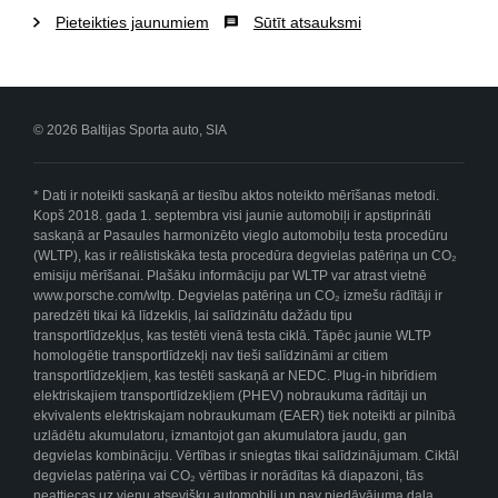
Pieteikties jaunumiem
Sūtīt atsauksmi
© 2026 Baltijas Sporta auto, SIA
* Dati ir noteikti saskaņā ar tiesību aktos noteikto mērīšanas metodi.
Kopš 2018. gada 1. septembra visi jaunie automobiļi ir apstiprināti
saskaņā ar Pasaules harmonizēto vieglo automobiļu testa procedūru
(WLTP), kas ir reālistiskāka testa procedūra degvielas patēriņa un CO₂
emisiju mērīšanai. Plašāku informāciju par WLTP var atrast vietnē
www.porsche.com/wltp. Degvielas patēriņa un CO₂ izmešu rādītāji ir
paredzēti tikai kā līdzeklis, lai salīdzinātu dažādu tipu
transportlīdzekļus, kas testēti vienā testa ciklā. Tāpēc jaunie WLTP
homologētie transportlīdzekļi nav tieši salīdzināmi ar citiem
transportlīdzekļiem, kas testēti saskaņā ar NEDC. Plug-in hibrīdiem
elektriskajiem transportlīdzekļiem (PHEV) nobraukuma rādītāji un
ekvivalents elektriskajam nobraukumam (EAER) tiek noteikti ar pilnībā
uzlādētu akumulatoru, izmantojot gan akumulatora jaudu, gan
degvielas kombināciju. Vērtības ir sniegtas tikai salīdzinājumam. Ciktāl
degvielas patēriņa vai CO₂ vērtības ir norādītas kā diapazoni, tās
neattiecas uz vienu atsevišķu automobili un nav piedāvājuma daļa.