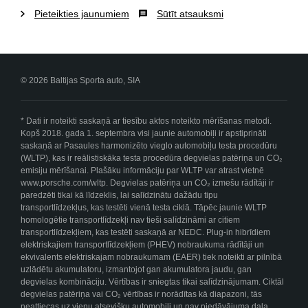
Pieteikties jaunumiem
Sūtīt atsauksmi
© 2026 Baltijas Sporta auto, SIA
* Dati ir noteikti saskaņā ar tiesību aktos noteikto mērīšanas metodi.
Kopš 2018. gada 1. septembra visi jaunie automobiļi ir apstiprināti
saskaņā ar Pasaules harmonizēto vieglo automobiļu testa procedūru
(WLTP), kas ir reālistiskāka testa procedūra degvielas patēriņa un CO₂
emisiju mērīšanai. Plašāku informāciju par WLTP var atrast vietnē
www.porsche.com/wltp. Degvielas patēriņa un CO₂ izmešu rādītāji ir
paredzēti tikai kā līdzeklis, lai salīdzinātu dažādu tipu
transportlīdzekļus, kas testēti vienā testa ciklā. Tāpēc jaunie WLTP
homologētie transportlīdzekļi nav tieši salīdzināmi ar citiem
transportlīdzekļiem, kas testēti saskaņā ar NEDC. Plug-in hibrīdiem
elektriskajiem transportlīdzekļiem (PHEV) nobraukuma rādītāji un
ekvivalents elektriskajam nobraukumam (EAER) tiek noteikti ar pilnībā
uzlādētu akumulatoru, izmantojot gan akumulatora jaudu, gan
degvielas kombināciju. Vērtības ir sniegtas tikai salīdzinājumam. Ciktāl
degvielas patēriņa vai CO₂ vērtības ir norādītas kā diapazoni, tās
neattiecas uz vienu atsevišķu automobili un nav piedāvājuma daļa.