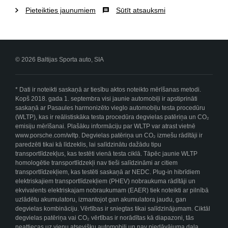
Pieteikties jaunumiem
Sūtīt atsauksmi
© 2026 Baltijas Sporta auto, SIA
* Dati ir noteikti saskaņā ar tiesību aktos noteikto mērīšanas metodi.
Kopš 2018. gada 1. septembra visi jaunie automobiļi ir apstiprināti
saskaņā ar Pasaules harmonizēto vieglo automobiļu testa procedūru
(WLTP), kas ir reālistiskāka testa procedūra degvielas patēriņa un CO₂
emisiju mērīšanai. Plašāku informāciju par WLTP var atrast vietnē
www.porsche.com/wltp. Degvielas patēriņa un CO₂ izmešu rādītāji ir
paredzēti tikai kā līdzeklis, lai salīdzinātu dažādu tipu
transportlīdzekļus, kas testēti vienā testa ciklā. Tāpēc jaunie WLTP
homologētie transportlīdzekļi nav tieši salīdzināmi ar citiem
transportlīdzekļiem, kas testēti saskaņā ar NEDC. Plug-in hibrīdiem
elektriskajiem transportlīdzekļiem (PHEV) nobraukuma rādītāji un
ekvivalents elektriskajam nobraukumam (EAER) tiek noteikti ar pilnībā
uzlādētu akumulatoru, izmantojot gan akumulatora jaudu, gan
degvielas kombināciju. Vērtības ir sniegtas tikai salīdzinājumam. Ciktāl
degvielas patēriņa vai CO₂ vērtības ir norādītas kā diapazoni, tās
neattiecas uz vienu atsevišķu automobili un nav piedāvājuma daļa.