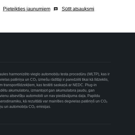
Pieteikties jaunumiem
Sūtīt atsauksmi
asaules harmonizēto vieglo automobiļu testa procedūru (WLTP), kas ir
as patēriņa un CO₂ izmešu rādītāji ir paredzēti tikai kā līdzeklis,
iem transportlīdzekļiem, kas testēti saskaņā ar NEDC. Plug-in
lādētu akumulatoru, izmantojot gan akumulatora jaudu, gan
uz vienu atsevišķu automobili un nav piedāvājuma daļa. Papildu
 aerodinamiku, kā rezultātā var mainīties degvielas patēriņš un CO₂
ēriņu un automobiļa CO₂ emisijas.