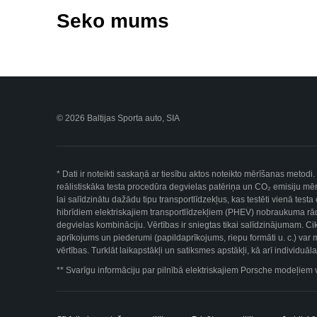
Seko mums
© 2026 Baltijas Sporta auto, SIA
* Dati ir noteikti saskaņā ar tiesību aktos noteikto mērīšanas metod
reālistiskāka testa procedūra degvielas patēriņa un CO₂ emisiju mērī
lai salīdzinātu dažādu tipu transportlīdzekļus, kas testēti vienā tes
hibrīdiem elektriskajiem transportlīdzekļiem (PHEV) nobraukuma rād
degvielas kombināciju. Vērtības ir sniegtas tikai salīdzinājumam. Ci
aprīkojums un piederumi (papildaprīkojums, riepu formāti u. c.) var 
vērtības. Turklāt laikapstākļi un satiksmes apstākļi, kā arī individu
** Svarīgu informāciju par pilnībā elektriskajiem Porsche modeļiem 