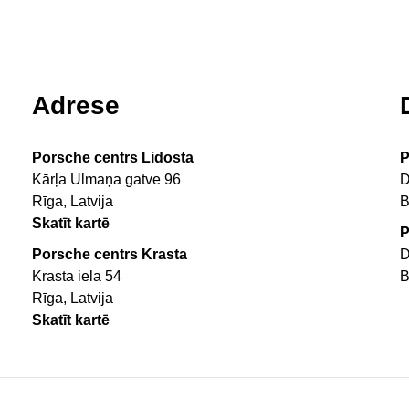
Adrese
Porsche centrs Lidosta
P
Kārļa Ulmaņa gatve 96
D
Rīga, Latvija
B
Skatīt kartē
P
Porsche centrs Krasta
D
Krasta iela 54
B
Rīga, Latvija
Skatīt kartē