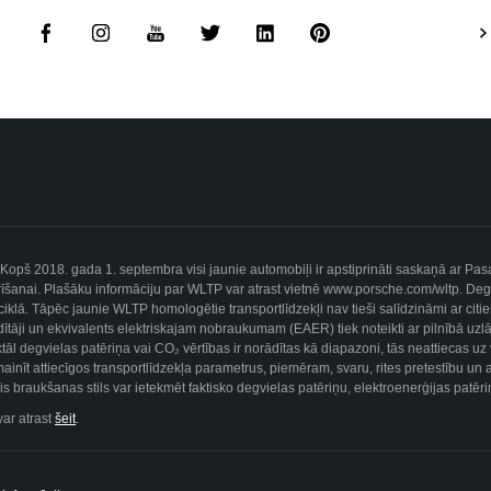
i. Kopš 2018. gada 1. septembra visi jaunie automobiļi ir apstiprināti saskaņā ar P
šanai. Plašāku informāciju par WLTP var atrast vietnē www.porsche.com/wltp. Degviel
ta ciklā. Tāpēc jaunie WLTP homologētie transportlīdzekļi nav tieši salīdzināmi ar cit
ītāji un ekvivalents elektriskajam nobraukumam (EAER) tiek noteikti ar pilnībā uz
ktāl degvielas patēriņa vai CO₂ vērtības ir norādītas kā diapazoni, tās neattiecas 
mainīt attiecīgos transportlīdzekļa parametrus, piemēram, svaru, rites pretestību un
ālais braukšanas stils var ietekmēt faktisko degvielas patēriņu, elektroenerģijas pat
var atrast
šeit
.