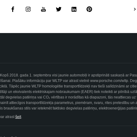
i. Kopš 2018. gada 1. septembra visi jaunie automobiļi ir apstiprināti saskaņā ar P
šanai. Plašāku informāciju par WLTP var atrast vietnē www.porsche.com/wltp. Degviel
ta ciklā. Tāpēc jaunie WLTP homologētie transportlīdzekļi nav tieši salīdzināmi ar cit
ītāji un ekvivalents elektriskajam nobraukumam (EAER) tiek noteikti ar pilnībā uz
ktāl degvielas patēriņa vai CO₂ vērtības ir norādītas kā diapazoni, tās neattiecas 
mainīt attiecīgos transportlīdzekļa parametrus, piemēram, svaru, rites pretestību un
ālais braukšanas stils var ietekmēt faktisko degvielas patēriņu, elektroenerģijas pat
var atrast
šeit
.