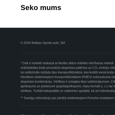
Seko mums
© 2026 Baltijas Sporta auto, SIA
* Dati ir noteikti saskaņā ar tiesību aktos noteikto mērīšanas metod
reālistiskāka testa procedūra degvielas patēriņa un CO₂ emisiju mērī
lai salīdzinātu dažādu tipu transportlīdzekļus, kas testēti vienā tes
hibrīdiem elektriskajiem transportlīdzekļiem (PHEV) nobraukuma rād
degvielas kombināciju. Vērtības ir sniegtas tikai salīdzinājumam. Ci
aprīkojums un piederumi (papildaprīkojums, riepu formāti u. c.) var 
vērtības. Turklāt laikapstākļi un satiksmes apstākļi, kā arī individu
** Svarīgu informāciju par pilnībā elektriskajiem Porsche modeļiem 