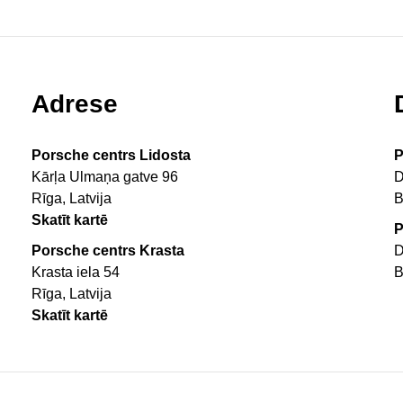
Adrese
Porsche centrs Lidosta
P
Kārļa Ulmaņa gatve 96
D
Rīga, Latvija
B
Skatīt kartē
P
Porsche centrs Krasta
D
Krasta iela 54
B
Rīga, Latvija
Skatīt kartē