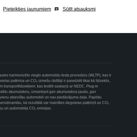
Pieteikties jaunumiem
Sūtīt atsauksmi
asaules harmonizēto vieglo automobiļu testa procedūru (WLTP), kas ir
as patēriņa un CO₂ izmešu rādītāji ir paredzēti tikai kā līdzeklis,
iem transportlīdzekļiem, kas testēti saskaņā ar NEDC. Plug-in
lādētu akumulatoru, izmantojot gan akumulatora jaudu, gan
uz vienu atsevišķu automobili un nav piedāvājuma daļa. Papildu
 aerodinamiku, kā rezultātā var mainīties degvielas patēriņš un CO₂
ēriņu un automobiļa CO₂ emisijas.