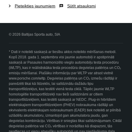
Pieteikties jaunumiem
Sūtīt atsauksmi
© 2026 Baltijas Sporta auto, SIA
* Dati ir noteikti saskaņā ar tiesību aktos noteikto mērīšanas metodi.
Kopš 2018. gada 1. septembra visi jaunie automobiļi ir apstiprināti
saskaņā ar Pasaules harmonizēto vieglo automobiļu testa procedūru
(WLTP), kas ir reālistiskāka testa procedūra degvielas patēriņa un CO₂
emisiju mērīšanai. Plašāku informāciju par WLTP var atrast vietnē
www.porsche.com/wltp. Degvielas patēriņa un CO₂ izmešu rādītāji ir
paredzēti tikai kā līdzeklis, lai salīdzinātu dažādu tipu
transportlīdzekļus, kas testēti vienā testa ciklā. Tāpēc jaunie WLTP
homologētie transportlīdzekļi nav tieši salīdzināmi ar citiem
transportlīdzekļiem, kas testēti saskaņā ar NEDC. Plug-in hibrīdiem
elektriskajiem transportlīdzekļiem (PHEV) nobraukuma rādītāji un
ekvivalents elektriskajam nobraukumam (EAER) tiek noteikti ar pilnībā
uzlādētu akumulatoru, izmantojot gan akumulatora jaudu, gan
degvielas kombināciju. Vērtības ir sniegtas tikai salīdzinājumam. Ciktāl
degvielas patēriņa vai CO₂ vērtības ir norādītas kā diapazoni, tās
neattiecas uz vienu atsevišķu automobili un nav piedāvājuma daļa.