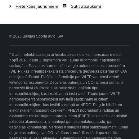
Pieteikties jaunumiem
Sūtīt atsauksmi
© 2026 Baltijas Sporta auto, SIA
* Dati ir noteikti saskaņā ar tiesību aktos noteikto mērīšanas metodi.
Kopš 2018. gada 1. septembra visi jaunie automobiļi ir apstiprināti
saskaņā ar Pasaules harmonizēto vieglo automobiļu testa procedūru
(WLTP), kas ir reālistiskāka testa procedūra degvielas patēriņa un CO₂
emisiju mērīšanai. Plašāku informāciju par WLTP var atrast vietnē
www.porsche.com/wltp. Degvielas patēriņa un CO₂ izmešu rādītāji ir
paredzēti tikai kā līdzeklis, lai salīdzinātu dažādu tipu
transportlīdzekļus, kas testēti vienā testa ciklā. Tāpēc jaunie WLTP
homologētie transportlīdzekļi nav tieši salīdzināmi ar citiem
transportlīdzekļiem, kas testēti saskaņā ar NEDC. Plug-in hibrīdiem
elektriskajiem transportlīdzekļiem (PHEV) nobraukuma rādītāji un
ekvivalents elektriskajam nobraukumam (EAER) tiek noteikti ar pilnībā
uzlādētu akumulatoru, izmantojot gan akumulatora jaudu, gan
degvielas kombināciju. Vērtības ir sniegtas tikai salīdzinājumam. Ciktāl
degvielas patēriņa vai CO₂ vērtības ir norādītas kā diapazoni, tās
neattiecas uz vienu atsevišķu automobili un nav piedāvājuma daļa.