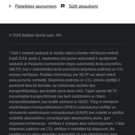
Pieteikties jaunumiem
Sūtīt atsauksmi
© 2026 Baltijas Sporta auto, SIA
* Dati ir noteikti saskaņā ar tiesību aktos noteikto mērīšanas metodi.
Kopš 2018. gada 1. septembra visi jaunie automobiļi ir apstiprināti
saskaņā ar Pasaules harmonizēto vieglo automobiļu testa procedūru
(WLTP), kas ir reālistiskāka testa procedūra degvielas patēriņa un CO₂
emisiju mērīšanai. Plašāku informāciju par WLTP var atrast vietnē
www.porsche.com/wltp. Degvielas patēriņa un CO₂ izmešu rādītāji ir
paredzēti tikai kā līdzeklis, lai salīdzinātu dažādu tipu
transportlīdzekļus, kas testēti vienā testa ciklā. Tāpēc jaunie WLTP
homologētie transportlīdzekļi nav tieši salīdzināmi ar citiem
transportlīdzekļiem, kas testēti saskaņā ar NEDC. Plug-in hibrīdiem
elektriskajiem transportlīdzekļiem (PHEV) nobraukuma rādītāji un
ekvivalents elektriskajam nobraukumam (EAER) tiek noteikti ar pilnībā
uzlādētu akumulatoru, izmantojot gan akumulatora jaudu, gan
degvielas kombināciju. Vērtības ir sniegtas tikai salīdzinājumam. Ciktāl
degvielas patēriņa vai CO₂ vērtības ir norādītas kā diapazoni, tās
neattiecas uz vienu atsevišķu automobili un nav piedāvājuma daļa.